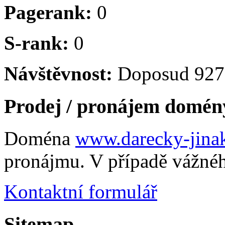
Pagerank:
0
S-rank:
0
Návštěvnost:
Doposud 9275
Prodej / pronájem domén
Doména
www.darecky-jina
pronájmu. V případě vážnéh
Kontaktní formulář
Sitemap